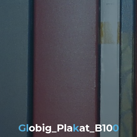
G
l
o
b
i
g
_
P
l
a
k
a
t
_
B
1
0
0