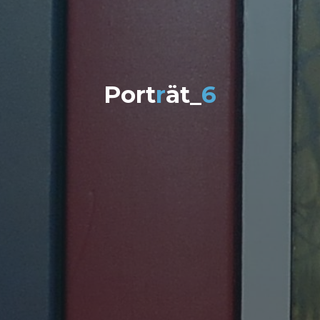
P
o
r
t
r
ä
t
_
6