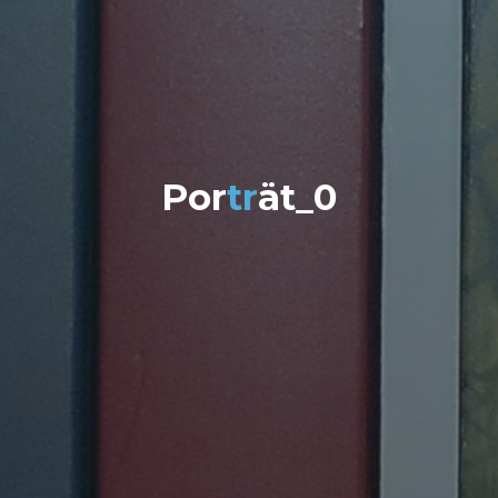
P
o
r
t
r
ä
t
_
0